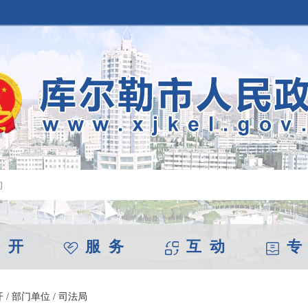
 开
服 务
互 动
专
开
/
部门单位
/
司法局