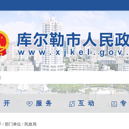
 开
服 务
互 动
专
开
/
部门单位
/
民政局