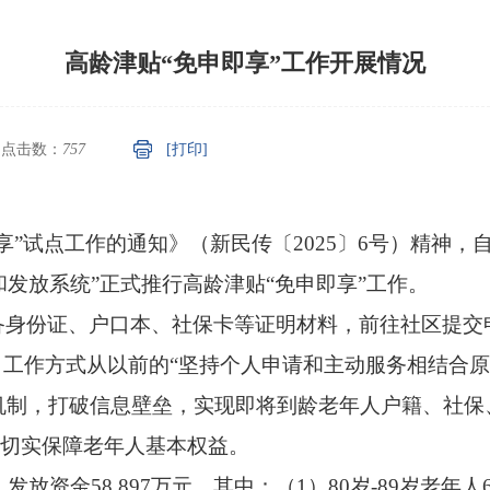
高龄津贴“免申即享”工作开展情况
点击数：
757
[打印]
享
”
试点工作的通知》（新民传〔
2025
〕
6
号）精神，
和发放系统
”
正式推行高龄津贴
“
免申即享
”
工作。
备身份证、户口本、社保卡等证明材料，前往社区提交
，工作方式从以前的
“
坚持个人申请和主动服务相结合原
机制，打破信息壁垒，实现即将到龄老年人户籍、社保
切实保障老年人基本权益。
，发放资金
58.897
万元，其中：（
1
）
80
岁
-89
岁老年人