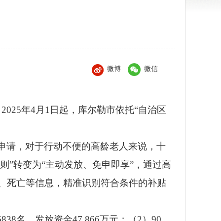
微博
微信
自
2025
年
4
月
1
日起，库尔勒市依托
“
自治区
申请，对于行动不便的高龄老人来说，十
则
”
转变为
“
主动发放、免申即享
”
，通过高
、死亡等信息，精准识别符合条件的补贴
6838
名，发放资金
47.866
万元；（
2
）
90