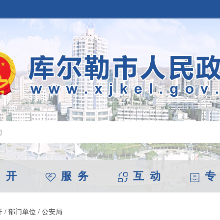
 开
服 务
互 动
专
开
/
部门单位
/
公安局