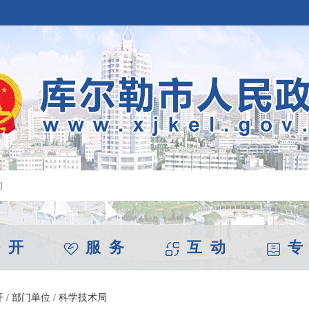
 开
服 务
互 动
专
开
/
部门单位
/
科学技术局