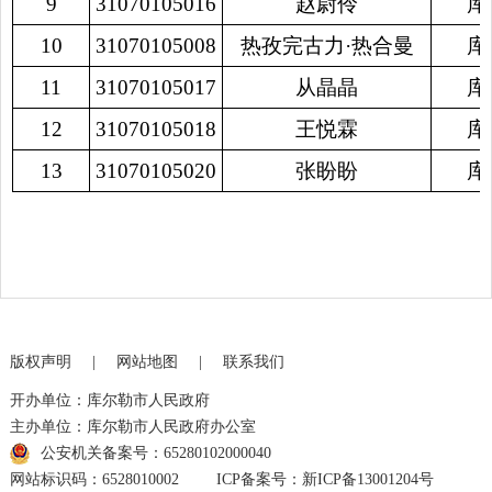
9
31070105016
赵尉伶
库
10
31070105008
热孜完古力·热合曼
库
11
31070105017
从晶晶
库
12
31070105018
王悦霖
库
13
31070105020
张盼盼
库
版权声明
|
网站地图
|
联系我们
开办单位：库尔勒市人民政府
主办单位：库尔勒市人民政府办公室
公安机关备案号：65280102000040
网站标识码：6528010002
ICP备案号：新ICP备13001204号