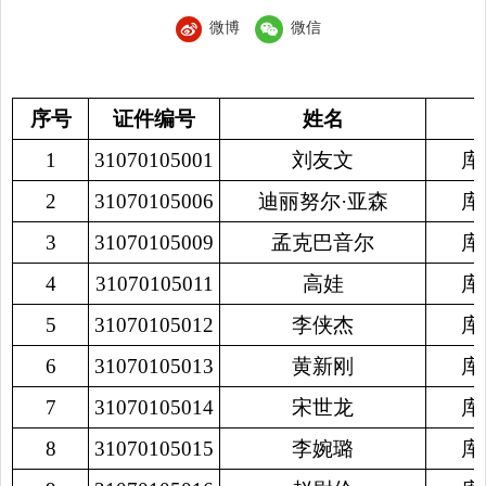
微博
微信
序号
证件编号
姓名
1
31070105001
刘友文
库
2
31070105006
迪丽努尔
·
亚森
库
3
31070105009
孟克巴音尔
库
4
31070105011
高娃
库
5
31070105012
李侠杰
库
6
31070105013
黄新刚
库
7
31070105014
宋世龙
库
8
31070105015
李婉璐
库