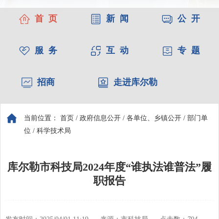
首 页
新 闻
公 开
服 务
互 动
专 题
招商
走进库尔勒
当前位置：
首页
/
政府信息公开
/
各单位、乡镇公开
/
部门单
位
/
科学技术局
库尔勒市科技局2024年度“谁执法谁普法”履
职报告