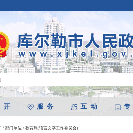
 开
服 务
互 动
专
开
/
部门单位
/
教育局(语言文字工作委员会)