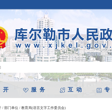
 开
服 务
互 动
专
开
/
部门单位
/
教育局(语言文字工作委员会)