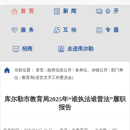
首 页
新 闻
公 开
服 务
互 动
专 题
招商
走进库尔勒
当前位置：
首页
/
政府信息公开
/
各单位、乡镇公开
/
部门单
位
/
教育局(语言文字工作委员会)
库尔勒市教育局2025年“谁执法谁普法”履职
报告