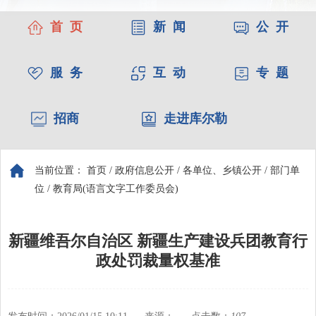
首 页
新 闻
公 开
服 务
互 动
专 题
招商
走进库尔勒
当前位置：
首页
/
政府信息公开
/
各单位、乡镇公开
/
部门单
位
/
教育局(语言文字工作委员会)
新疆维吾尔自治区 新疆生产建设兵团教育行
政处罚裁量权基准