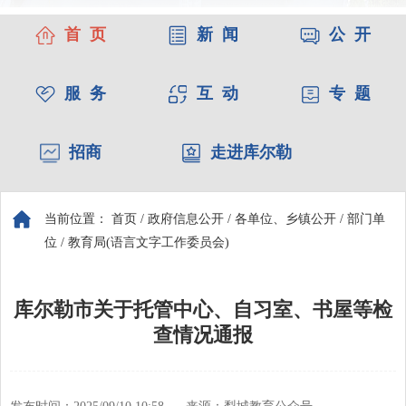
首 页
新 闻
公 开
服 务
互 动
专 题
招商
走进库尔勒
当前位置：
首页
/
政府信息公开
/
各单位、乡镇公开
/
部门单
位
/
教育局(语言文字工作委员会)
库尔勒市关于托管中心、自习室、书屋等检
查情况通报