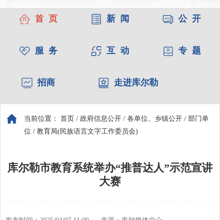
首 页
新 闻
公 开
服 务
互 动
专 题
招商
走进库尔勒
当前位置：
首页
/
政府信息公开
/
各单位、乡镇公开
/
部门单
位
/
教育局(民族语言文字工作委员会)
库尔勒市教育系统举办“推普达人”示范宣讲
大赛