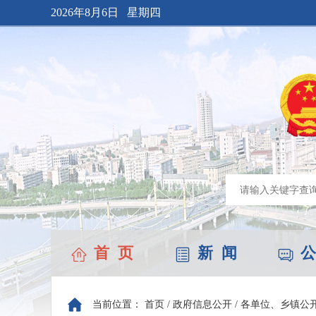
2026年8月6日 星期四
首 页
新 闻
公
当前位置：
首页
/
政府信息公开
/
各单位、乡镇公