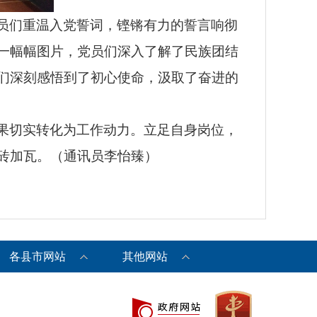
员们重温入党誓词，铿锵有力的誓言响彻
一幅幅图片，党员们深入了解了民族团结
们深刻感悟到了初心使命，汲取了奋进的
果切实转化为工作动力。立足自身岗位，
砖加瓦。（通讯员李怡臻）
各县市网站
其他网站