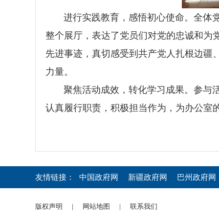
进行实践教育，感悟初心使命。全体
整个展厅，表达了党员们对党的忠诚和为
先进事迹，真切感受到共产党人扎根边疆
力量。
聚焦活动成效，转化学习成果。参与
认真履行职责，积极担当作为，为办公室
友情链接：
中国政府网
新疆政府网
巴州政府网
版权声明
|
网站地图
|
联系我们