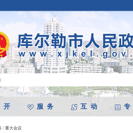
 开
服 务
互 动
专
容
/
重大会议