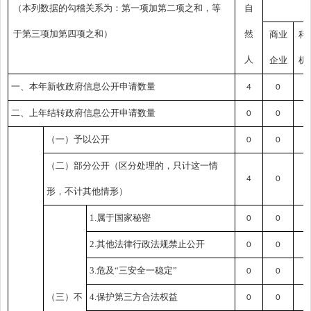
（本列数据的勾稽关系为：第一项加第二项之和，等
自
于第三项加第四项之和）
然
商业
科
人
企业
机
一、本年新收政府信息公开申请数量
4
0
0
二、上年结转政府信息公开申请数量
0
0
0
（一）予以公开
0
0
0
（二）部分公开
（区分处理的，只计这一情
4
0
0
形，不计其他情形）
1.属于国家秘密
0
0
0
2.其他法律行政法规禁止公开
0
0
0
3.危及“三安全一稳定”
0
0
0
（三）不
4.保护第三方合法权益
0
0
0