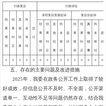
行政复议
行政诉讼
未经复议直接起诉
复议后起诉
结
结
其
尚
结
结
其
尚
结
结
其
尚
果
果
他
未
总
果
果
他
未
总
果
果
他
未
总
维
纠
结
审
计
维
纠
结
审
计
维
纠
结
审
计
持
正
果
结
持
正
果
结
持
正
果
结
0
0
0
0
0
0
0
0
0
0
0
0
0
0
0
五、存在的主要问题及改进
措施
2025
年，我委在政务公开
工作上取得了
较
好成效，但信息公开不及时
、
不全面
，
公开渠
道单一、互动性不足等问题仍然存在，结合我