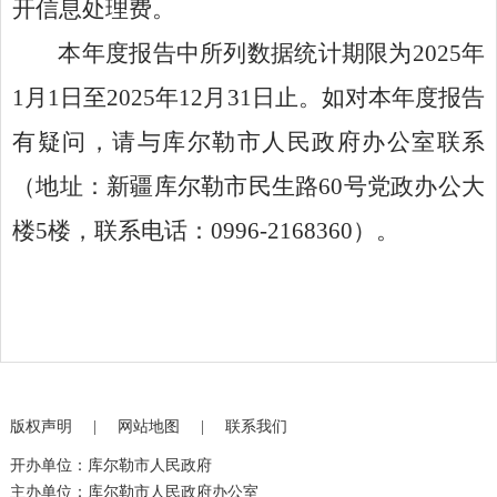
开
信息
处理费。
本年度
报告中所列数据统计期限为
202
5
年
1
月
1
日至
202
5
年
12
月
31
日
止
。
如对本年度报告
有疑问，请与库尔勒市人民政府办公室联系
（地址：新疆库尔勒市民生路
60
号党政办公大
楼
5
楼，联系电话：
0996-2168360
）。
版权声明
|
网站地图
|
联系我们
开办单位：库尔勒市人民政府
主办单位：库尔勒市人民政府办公室