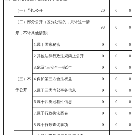
（一）予以公开
2
0
0
0
（二）部分公开
（区分处理的，只计这一情
93
0
0
形，不计其他情形）
1.属于国家秘密
0
0
0
2.其他法律行政法规禁止公开
0
0
0
3.危及“三安全一稳定”
0
0
0
（三）不
4.保护第三方合法权益
0
0
0
予公开
5.属于三类内部事务信息
0
0
0
6.属于四类过程性信息
0
0
0
7.属于行政执法案卷
0
0
0
8.属于行政查询事项
0
0
0