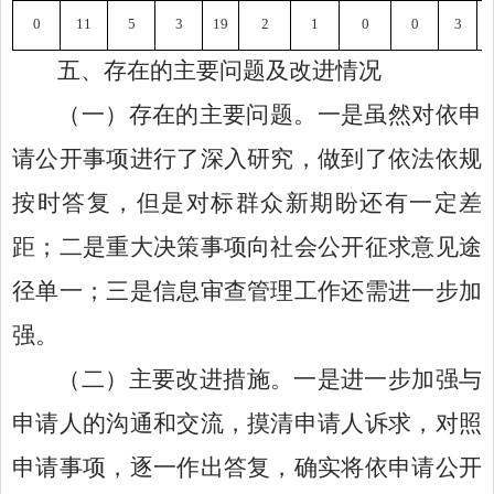
0
11
5
3
19
2
1
0
0
3
五、
存在的主要问题及改进情况
（一）
存在的
主要问题。
一是虽然对依申
请公开事项进行了深入研究，做到了依法依规
按时答复，但是对标群众新期盼还有一定差
距；二是重大决策事项向社会公开征求意见途
径单一；三是信息审查管理工作还需进一步加
强。
（
二
）
主要
改进措施。
一是进一步加强与
申请人的沟通和交流，摸清申请人诉求，对照
申请事项，逐一作出答复，确实将依申请公开