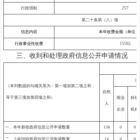
行政强制
257
第二十条第（八）项
信息内容
本年收费金额（单位：
行政事业性收费
15592
三、
收到和处理政府信息公开申请情况
法
（本列数据的勾稽关系为：第一项加第二项之和，
自然
等于第三项加第四项之和）
商业
科研
人
企业
机构
一、本年新收政府信息公开申请数量
138
0
0
二、上年结转政府信息公开申请数量
14
0
0