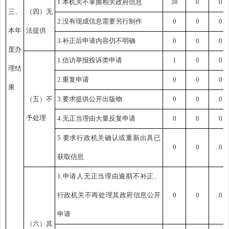
1.本机关不掌握相关政府信息
38
0
0
三、
（四）无
2.没有现成信息需要另行制作
0
0
0
本年
法提供
3.补正后申请内容仍不明确
0
0
0
度办
1.信访举报投诉类申请
1
0
0
理结
2.重复申请
0
0
0
果
（五）不
3.要求提供公开出版物
0
0
0
予处理
4.无正当理由大量反复申请
0
0
0
5.要求行政机关确认或重新出具已
0
0
0
获取信息
1.申请人无正当理由逾期不补正、
行政机关不再处理其政府信息公开
0
0
0
申请
（六）其