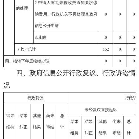
2.申请人逾期未按收费通知要求缴
他处理
纳费用、行政机关不再处理其政府
0
0
0
信息公开申请
3.其他
0
0
0
（七）总计
152
0
0
四、结转下年度继续办理
0
0
0
四、
政府信息公开行政复议、行政诉讼情
况
行政复议
行政诉
未经复议直接起诉
结果
结果
其他
尚未
总
结果
结果
其他
尚未
总
维持
纠正
结果
审结
计
维持
纠正
结果
审结
计