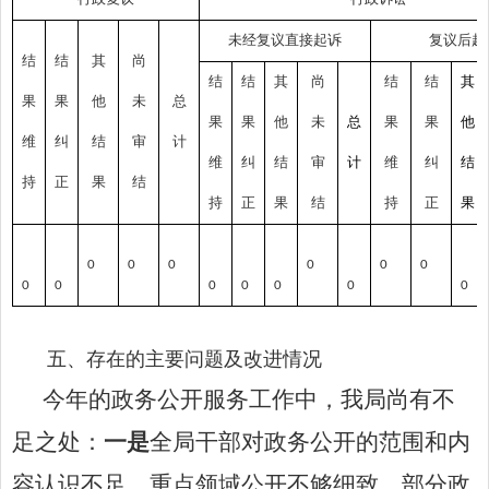
未经复议直接起诉
复议后起
结
结
其
尚
结
结
其
尚
结
结
其
果
果
他
未
总
果
果
他
未
总
果
果
他
维
纠
结
审
计
维
纠
结
审
计
维
纠
结
持
正
果
结
持
正
果
结
持
正
果
0
0
0
0
0
0
0
0
0
0
0
0
0
五、存在的主要问题及改进情况
今年的政务公开服务工作中，我局尚有不
足之处：
一是
全局干部对政务公开的范围和内
容认识不足，
重点领域公开不够细致，部分政