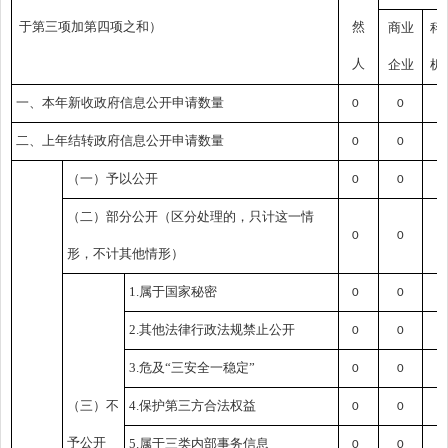
于第三项加第四项之和）
然
商业
科
人
企业
机
一、本年新收政府信息公开申请数量
0
0
0
二、上年结转政府信息公开申请数量
0
0
0
（一）予以公开
0
0
0
（二）部分公开
（区分处理的，只计这一情
0
0
0
形，不计其他情形）
1.属于国家秘密
0
0
0
2.其他法律行政法规禁止公开
0
0
0
3.危及“三安全一稳定”
0
0
0
（三）不
4.保护第三方合法权益
0
0
0
予公开
5.属于三类内部事务信息
0
0
0