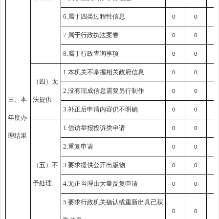
6.属于四类过程性信息
0
0
0
7.属于行政执法案卷
0
0
0
8.属于行政查询事项
0
0
0
1.本机关不掌握相关政府信息
0
0
0
（四）无
2.没有现成信息需要另行制作
0
0
0
三、本
法提供
3.补正后申请内容仍不明确
0
0
0
年度办
1.信访举报投诉类申请
0
0
0
理结果
2.重复申请
0
0
0
（五）不
3.要求提供公开出版物
0
0
0
予处理
4.无正当理由大量反复申请
0
0
0
5.要求行政机关确认或重新出具已获
0
0
0