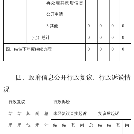
再处理其政府信息
公开申请
3.
其他
0
0
0
0
（七）总计
0
0
0
0
四、结转下年度继续办理
0
0
0
0
四、政府信息公开行政复议、行政诉讼情
况
行政复议
行政诉讼
结
结
其
尚
总
未经复议直接起诉
复议后起诉
果
果
他
未
计
结
结
其
尚
总
结
结
其
尚