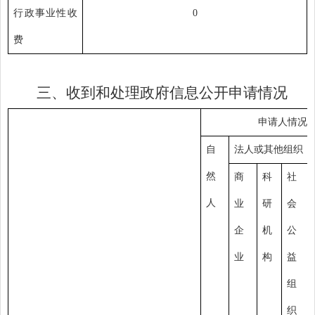
行政事业性收
0
费
三、收到和处理政府信息公开申请情况
申请人情况
自
法人或其他组织
然
商
科
社
人
业
研
会
企
机
公
业
构
益
组
织