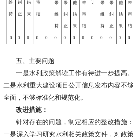
维
纠
结
审
果
果
他
未
计
果
果
他
未
持
正
果
结
维
纠
结
审
维
纠
结
审
持
正
果
结
持
正
果
结
0
0
0
0
0
0
0
0
0
0
0
0
0
0
五、
主要问题
一是
水利
政策解读工作有待进一步提高。
二是
水利
重大建设项目公开信息发布内容不够
全面，不够标准化和规范化。
改进措施
：
针对存在的问题，制定相应的整改措施：
一是深入学习研究
水利
相关政策文件，对政策