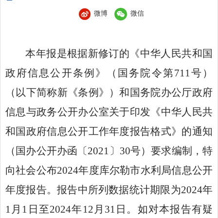
微博
微信
本年报是根据新修订的《中华人民共和国
政府信息公开条例》（国务院令第
711
号）
（以下简称新《条例》）和国务院办公厅政府
信息与政务公开办公室关于印发《中华人民共
和国政府信息公开工作年度报告格式》的通知
（国办公开办函〔
2021
〕
30
号）要求编制
，
特
向社会公布
202
4
年度库尔勒市
水利局
信息公开
年度报告。报告中所列数据统计期限为
202
4
年
1
月
1
日至
202
4
年
12
月
31
日。
如对本报告有疑