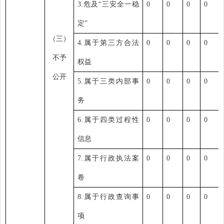
3.
危及
“
三安全一稳
0
0
0
0
定
”
（三）
4.
属于第三方合法
0
0
0
0
不予
权益
公开
5.
属于三类内部事
0
0
0
0
务
6.
属于四类过程性
0
0
0
0
信息
7.
属于行政执法案
0
0
0
0
卷
8.
属于行政查询事
0
0
0
0
项