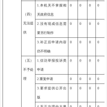
1.
本机关不掌握相
0
0
0
0
（四）
关政府信息
无法提
2.
没有现成信息需
0
0
0
0
供
要另行制作
3.
补正后申请内容
0
0
0
0
仍不明确
（五）
1.
信访举报投诉类
0
0
0
0
不予处
申请
理
2.
重复申请
0
0
0
0
3.
要求提供公开出
0
0
0
0
版
4.
无正当理由大量
0
0
0
0