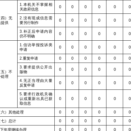
1.
本机关不掌握相
0
0
0
0
0
0
关政府信息
（四）无
2.
没有现成信息需
0
0
0
0
0
0
法提供
要另行制作
3.
补正后申请内容
0
0
0
0
0
0
仍不明确
1.
信访举报投诉类
0
0
0
0
0
0
申请
2.
重复申请
0
0
0
0
0
0
3.
要求提供公开出
0
0
0
0
0
0
（五）不
版物
予处理
4.
无正当理由大量
0
0
0
0
0
0
反复申请
5.
要求行政机关确
认或重新出具已获
0
0
0
0
0
0
取信息
（六）其他处理
0
0
0
0
0
0
（七）总计
0
0
0
0
0
0
转下年度继续办理
0
0
0
0
0
0