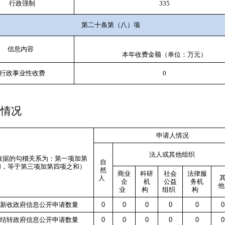
行政强制
335
第二十条第（八）项
信息内容
本年
收费金额（单位：万元）
行政事业性收费
0
请情况
申请人情况
法人或其他组织
数据的勾稽关系为：第一项加第
自
和，等于第三项加第四项之和）
然
商业
科研
社会
法律服
人
企
机
公益
务机
他
业
构
组织
构
年新收政府信息公开申请数量
0
0
0
0
0
0
年结转政府信息公开申请数量
0
0
0
0
0
0