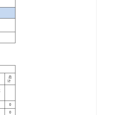
总
计
其
0
0