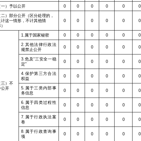
（一）予以公开
0
0
0
0
0
0
（二）部分公开（区分处理的，
只计这一情形，不计其他情
0
0
0
0
0
0
形）
1.
属于国家秘密
0
0
0
0
0
0
2.
其他法律行政法
0
0
0
0
0
0
规禁止公开
3.
危及
“
三安全一稳
0
0
0
0
0
0
定
”
4.
保护第三方合法
0
0
0
0
0
0
权益
（三）不
5.
属于三类内部事
予公开
0
0
0
0
0
0
务信息
6.
属于四类过程性
0
0
0
0
0
0
信息
7.
属于行政执法案
0
0
0
0
0
0
卷
8.
属于行政查询事
0
0
0
0
0
0
项