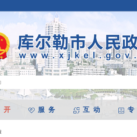
 开
服 务
互 动
专
报