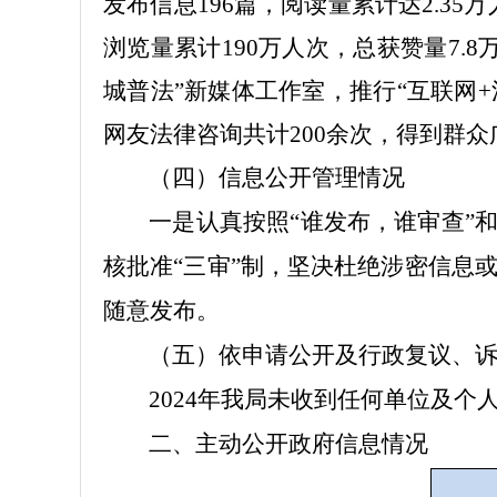
发布信息
196
篇，阅读量累计达
2.35
万
浏览量累计
190
万人次，总获赞量
7.8
城普法
”
新媒体工作室，推行
“
互联网
+
网友法律咨询共计
200
余次，得到群众
（四）信息公开管理情况
一是认真按照
“谁发布，谁审查”
核批准“三审”制，坚决杜绝涉密信息
随意发布。
（五）依申请公开及行政复议、
2024
年我局未收到任何单位及个
二、
主动公开政府信息情况