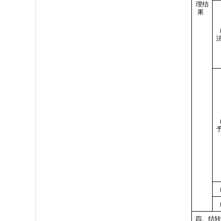
理结
果
四、结