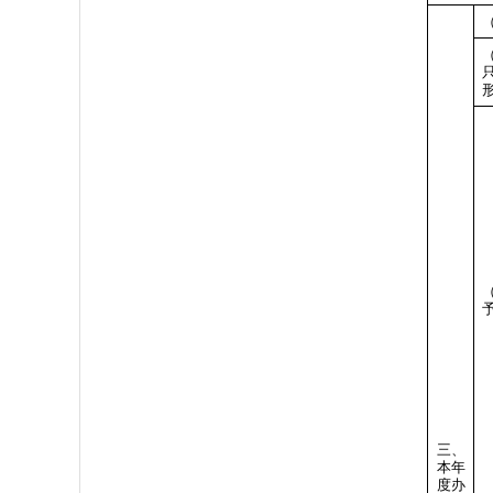
三、
本年
度办