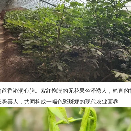
的蔗香沁润心脾。紫红饱满的无花果色泽诱人，笔直的
长势喜人，共同构成一幅色彩斑斓的现代农业画卷。