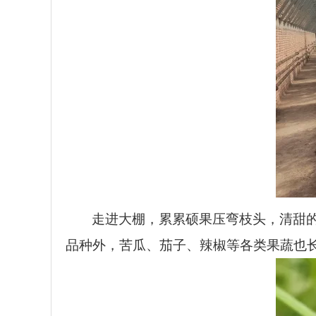
走进大棚，累累硕果压弯枝头，清甜
品种外，苦瓜、茄子、辣椒等各类果蔬也