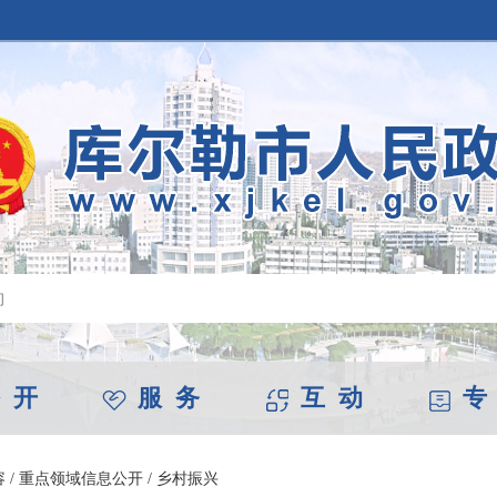
 开
服 务
互 动
专
容
/
重点领域信息公开
/
乡村振兴