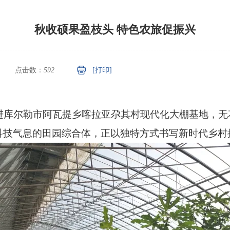
秋收硕果盈枝头 特色农旅促振兴
点击数：
592
[打印]
走进库尔勒市阿瓦提乡喀拉亚尕其村现代化大棚基地，
科技气息的田园综合体，正以独特方式书写新时代乡村