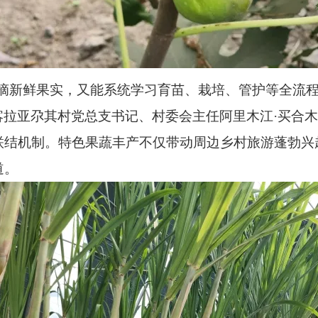
摘新鲜果实，又能系统学习育苗、栽培、管护等全流程
喀拉亚尕其村党总支书记、村委会主任阿里木江·买合
联结机制。特色果蔬丰产不仅带动周边乡村旅游蓬勃兴
道。