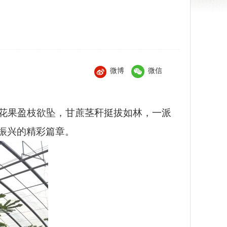
微博
微信
无花果盈枝欲坠，甘蔗茎秆挺拔如林，一派
振兴的精彩篇章。