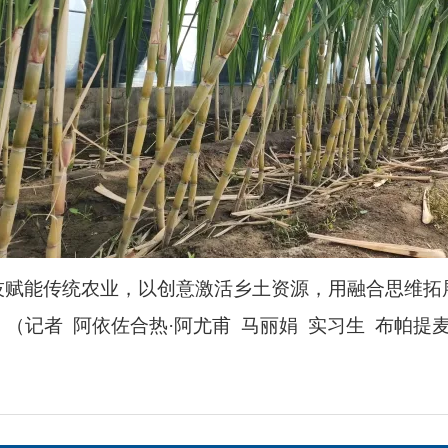
技赋能传统农业，以创意激活乡土资源，用融合思维拓
（记者 阿依佐合热·阿尤甫 马丽娟 实习生 布帕提麦