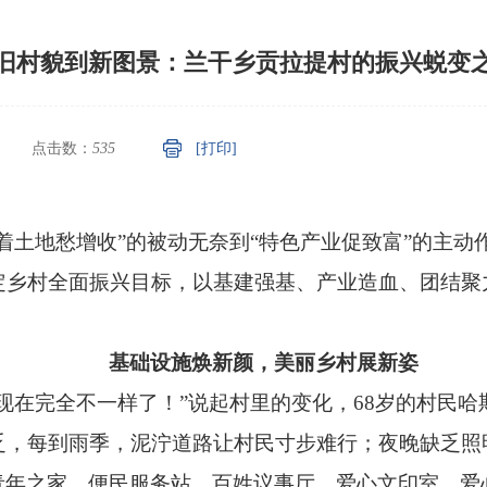
旧村貌到新图景：兰干乡贡拉提村的振兴蜕变
点击数：
535
[打印]
着土地愁增收”的被动无奈到“特色产业促致富”的主动
定乡村全面振兴目标，以基建强基、产业造血、团结聚
基础设施焕新颜，美丽乡村展新姿
现在完全不一样了！”说起村里的变化，68岁的村民
乏，每到雨季，泥泞道路让村民寸步难行；夜晚缺乏照
青年之家、便民服务站、百姓议事厅、爱心文印室、爱