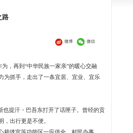
之路
微博
微信
作为，再到“中华民族一家亲”的暖心交融
力为抓手，走出了一条宜居、宜业、宜乐
哈斯也提汗・巴吾东打开了话匣子。曾经的贡
明，出行更是不便。
心裁缝室等功能区一应俱全，村民办事、