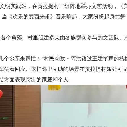
新时代文明实践站，在贡拉提村三组阵地举办文艺活动，
。当《欢乐的麦西来甫》音乐响起，大家纷纷起身共舞
的各个角落。村里组建多支由各族群众参与的文艺队、
几个乡亲来帮忙！”村民肉孜・阿洪路过王建军家的核
军笑着回应。这样邻里互助的场景在贡拉提村随处可见
结方面表现突出的家庭和个人。