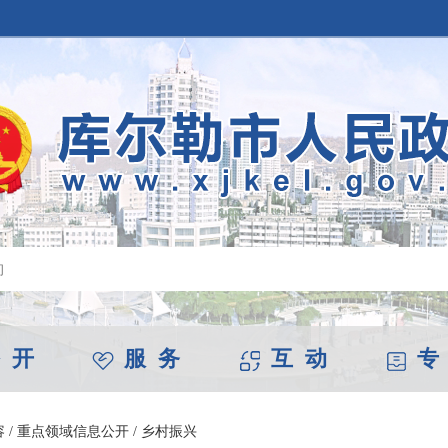
 开
服 务
互 动
专
容
/
重点领域信息公开
/
乡村振兴