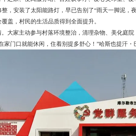
整，安装了太阳能路灯，早已告别了“雨天一脚泥，夜
全覆盖，村民的生活品质得到全面提升。
情。大家主动参与村落环境整治，清理杂物、美化庭院
在家门口就能休闲，住着别提多舒心！”哈斯也提汗・