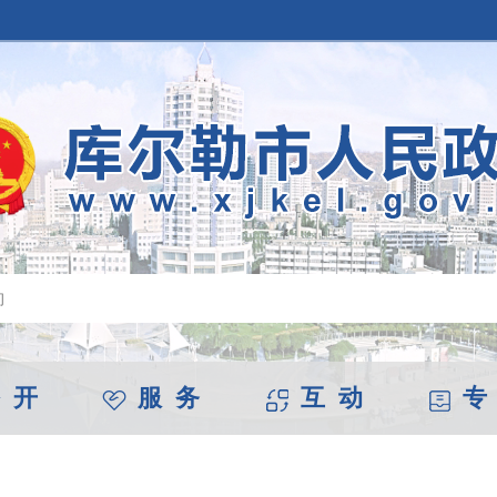
 开
服 务
互 动
专