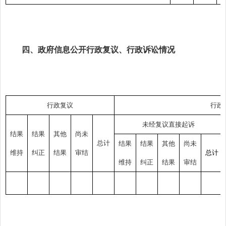
四、政府信息公开行政复议、行政诉讼情况
行政复议
行政
未经复议直接起诉
结果
结果
其他
尚未
总计
结果
结果
其他
尚未
维持
纠正
结果
审结
总计
维持
纠正
结果
审结