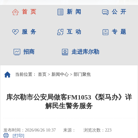
首 页
新 闻
公 开
服 务
互 动
专 题
招商
走进库尔勒
当前位置：
首页
>
新闻中心
>
部门聚焦
库尔勒市公安局做客FM1053《梨马办》详
解民生警务服务
发布时间：2026/06/26 10:37
来源：
浏览次数：
223
[打印]