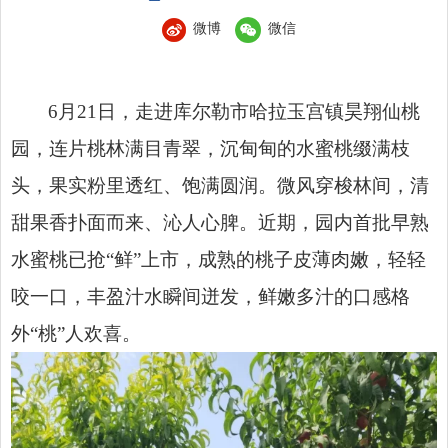
微博
微信
6月21日，走进库尔勒市哈拉玉宫镇昊翔仙桃
园，连片桃林满目青翠，沉甸甸的水蜜桃缀满枝
头，果实粉里透红、饱满圆润。微风穿梭林间，清
甜果香扑面而来、沁人心脾。近期，园内首批早熟
水蜜桃已抢“鲜”上市，成熟的桃子皮薄肉嫩，轻轻
咬一口，丰盈汁水瞬间迸发，鲜嫩多汁的口感格
外“桃”人欢喜。