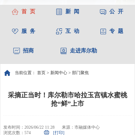
首 页
新 闻
公 开
服 务
互 动
专 题
招商
走进库尔勒
当前位置：
首页
>
新闻中心
>
部门聚焦
采摘正当时！库尔勒市哈拉玉宫镇水蜜桃
抢“鲜”上市
发布时间：2026/06/22 11:28
来源：市融媒体中心
浏览次数：
574
[打印]