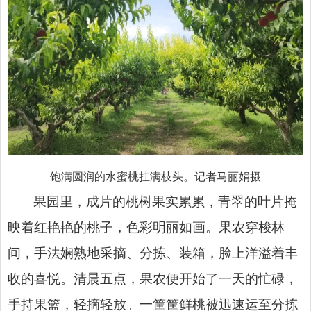
饱满圆润的水蜜桃挂满枝头。记者马丽娟摄
果园里，成片的桃树果实累累，青翠的叶片掩
映着红艳艳的桃子，色彩明丽如画。果农穿梭林
间，手法娴熟地采摘、分拣、装箱，脸上洋溢着丰
收的喜悦。清晨五点，果农便开始了一天的忙碌，
手持果篮，轻摘轻放。一筐筐鲜桃被迅速运至分拣