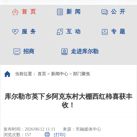
首 页
新 闻
公 开
服 务
互 动
专 题
招商
走进库尔勒
当前位置：
首页
>
新闻中心
>
部门聚焦
库尔勒市英下乡阿克东村大棚西红柿喜获丰
收！
发布时间：2026/06/12 11:11
来源：市融媒体中心
浏览次数：
157
[打印]