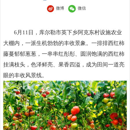
微博
微信
6月11日，库尔勒市英下乡阿克东村设施农业
大棚内，一派生机勃勃的丰收景象。一排排西红柿
藤蔓郁郁葱葱，一串串红彤彤、圆润饱满的西红柿
挂满枝头，色泽鲜亮、果香四溢，成为田间一道亮
眼的丰收风景线。