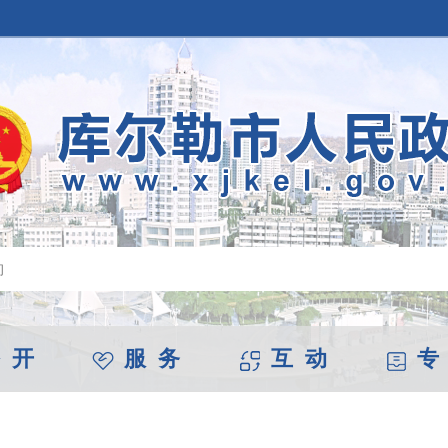
 开
服 务
互 动
专