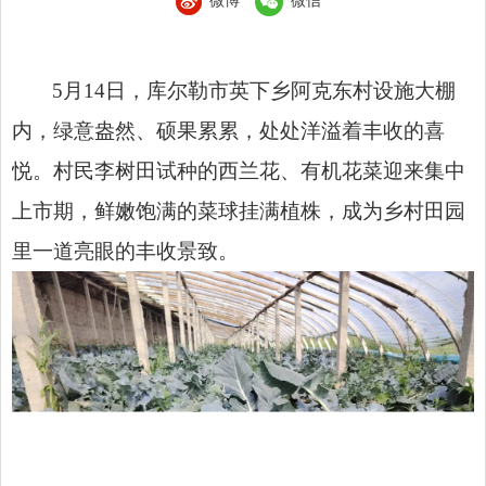
微博
微信
5月14日，库尔勒市英下乡阿克东村设施大棚
内，绿意盎然、硕果累累，处处洋溢着丰收的喜
悦。村民李树田试种的西兰花、有机花菜迎来集中
上市期，鲜嫩饱满的菜球挂满植株，成为乡村田园
里一道亮眼的丰收景致。