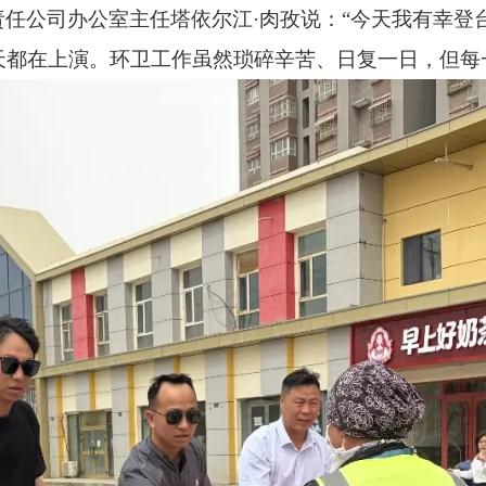
任公司办公室主任塔依尔江·肉孜说：“今天我有幸登台
天都在上演。环卫工作虽然琐碎辛苦、日复一日，但每