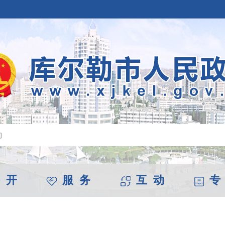
 开
服 务
互 动
专