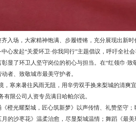
整齐入场，大家精神饱满、步履铿锵，充分展现出新时
中心发起“关爱环卫·你我同行”主题倡议，呼吁全社
彰显了环卫人坚守岗位的初心与担当。在“红领巾·致
劳动者、致敬城市最美守护者。
环境，寒来暑往风雨无阻，用辛劳双手换来梨城的清爽
服务有限公司人资专员满日哈帕尔说。
诵《橙光耀梨城，匠心筑新梦》以声传情、礼赞坚守；
五月的沙枣花》温柔治愈，尽显梨城温情；舞蹈《最美