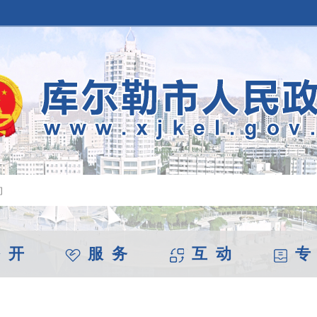
 开
服 务
互 动
专