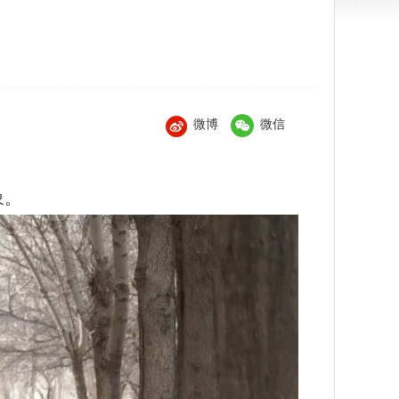
微博
微信
象。