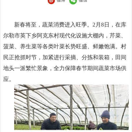
微博
微信
新春将至，蔬菜消费进入旺季。2月8日，在库
尔勒市英下乡阿克东村现代化设施大棚内，芹菜、
菠菜、养生菜等各类叶菜长势旺盛、鲜嫩饱满。村
民正抢抓时节，加紧进行采摘、分拣和装箱，田间
地头一派繁忙景象，全力保障春节期间蔬菜市场供
应。