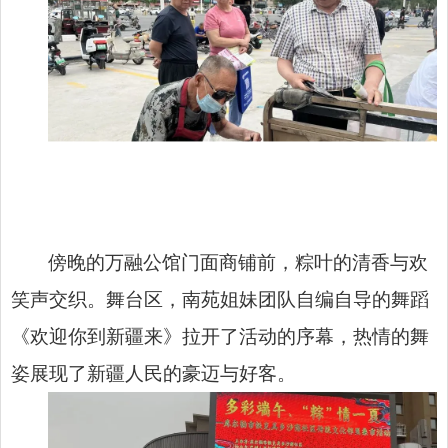
傍晚的万融公馆门面商铺前，粽叶的清香与欢
笑声交织。舞台区，南苑姐妹团队自编自导的舞蹈
《欢迎你到新疆来》拉开了活动的序幕，热情的舞
姿展现了新疆人民的豪迈与好客。