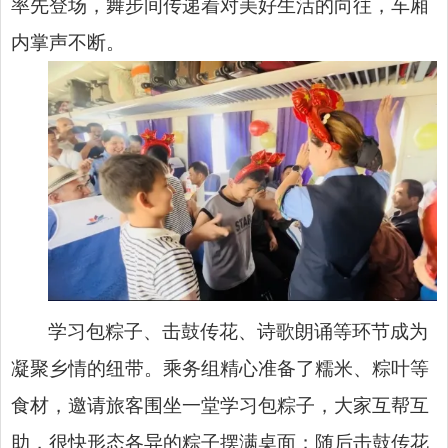
率先登场，舞步间传递着对美好生活的向往，车厢
内掌声不断。
学习包粽子、击鼓传花、诗歌朗诵等环节成为
凝聚乡情的纽带。乘务组精心准备了糯米、粽叶等
食材，邀请旅客围坐一堂学习包粽子，大家互帮互
助，很快形态各异的粽子摆满桌面；随后击鼓传花