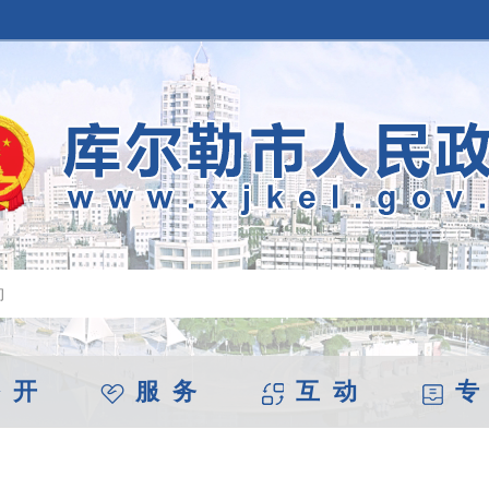
 开
服 务
互 动
专