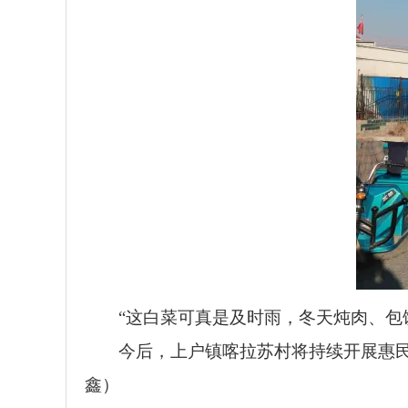
“这白菜可真是及时雨，冬天炖肉、包
今后，上户镇喀拉苏村将持续开展惠
鑫）