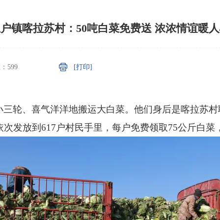
户镇喀拉苏村：50吨白菜免费送 浓浓情谊暖
数：
599
[打印]
着小三轮、喜气洋洋地搬运大白菜。他们身后是喀拉苏
依次发放到617户村民手里，每户免费领取75公斤白