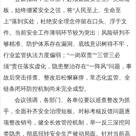
板，始终绷紧安全之弦，将“人民至上、生命至
上”落到实处，杜绝安全理念停留在口头、浮于文
件。当前安全工作薄弱环节较为突出：风险研判不
够精准、防护体系存在漏洞、底线意识树得不牢，
行业监管执法力度偏弱；“一岗双责”“三管三必
须”责任落实虚化，隐患整治存在“一阵风”问题，事
故后突击排查、整改后松懈麻痹，常态化监管、全
链条闭环防控机制尚未完全成型。
会议强调，各部门、各单位要以巡查整改为抓
手，全面补齐安全治理短板。对标考核反馈问题逐
项整改销号，健全长效管控机制，举一反三深挖同
类隐患，彻底扭转安全生产被动局面。针对当前高