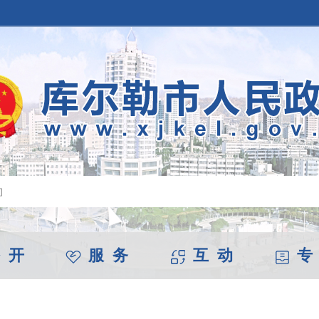
 开
服 务
互 动
专