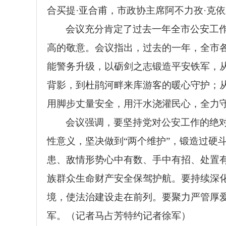
合买提·亚合甫，市政协主席阿不力孜·克
会议充分肯定了过去一年全市公安工
高的敬意。会议指出，过去的一年，全市
能警务升级，以砺剑之志锻造平安铁军，
背影，到杜鹃河畔来库游客的暖心守护；
用脚步丈量安全，用汗水浇灌民心，全力
会议强调，要坚持党对公安工作的绝对
性意义，坚决做到“两个维护”，锻造过硬
患、敌情形势心中有数、手中有招、处置有
族群众生命财产安全保驾护航。要持续深
境，使法治建设走在前列。要聚力严管厚爱
军。（记者马占芳特约记者徐军）