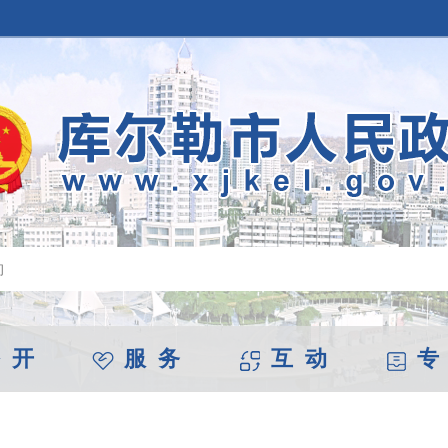
 开
服 务
互 动
专