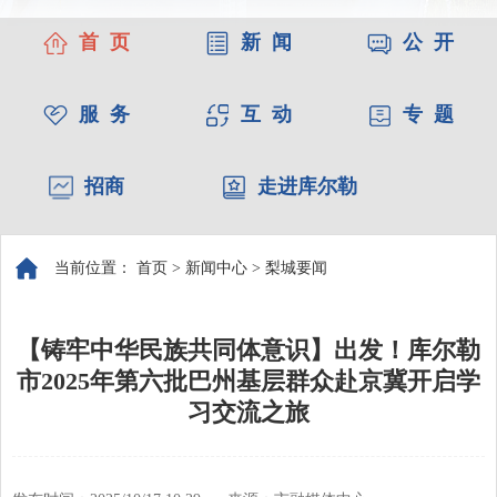
首 页
新 闻
公 开
服 务
互 动
专 题
招商
走进库尔勒
当前位置：
首页
>
新闻中心
>
梨城要闻
【铸牢中华民族共同体意识】出发！库尔勒
市2025年第六批巴州基层群众赴京冀开启学
习交流之旅