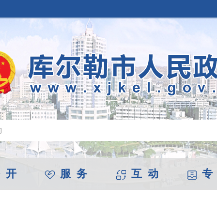
 开
服 务
互 动
专