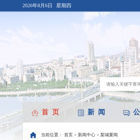
2026年8月6日 星期四
首 页
新 闻
公
当前位置：
首页
>
新闻中心
>
梨城要闻