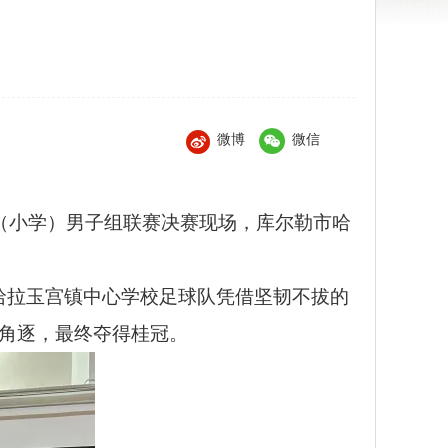
微博
微信
球（小学）男子组联赛决赛现场，库尔勒市哈
市哈拉玉宫镇中心学校足球队凭借坚韧不拔的
烈角逐，最终夺得桂冠。