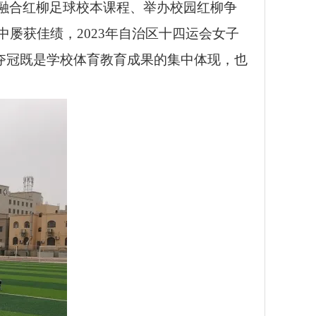
融合红柳足球校本课程、举办校园红柳争
屡获佳绩，2023年自治区十四运会女子
夺冠既是学校
体育教育
成果的集中体现，也