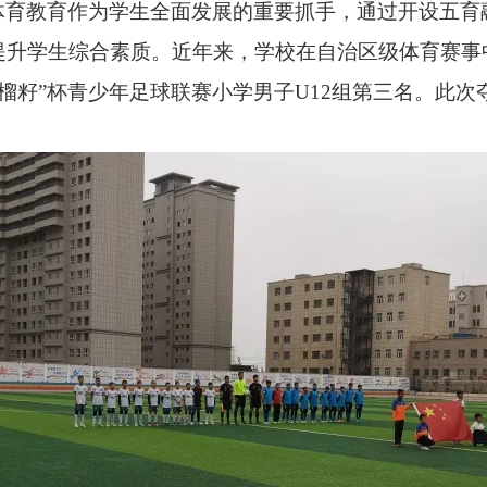
体育教育作为学生全面发展的重要抓手，通过开设五育
升学生综合素质。近年来，学校在自治区级体育赛事中
石榴籽”杯青少年足球联赛小学男子U12组第三名。此次