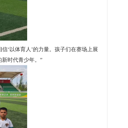
信‘以体育人’的力量。孩子们在赛场上展
的新时代青少年。”