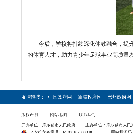
今后，学校将持续深化体教融合，提
的体育人才，助力青少年足球事业高质量
友情链接：
中国政府网
新疆政府网
巴州政府网
版权声明
|
网站地图
|
联系我们
开办单位：库尔勒市人民政府
主办单位：库尔勒市人民
公安机关备案号：65280102000040
网站标识码：6