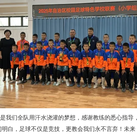
冠是我们全队用汗水浇灌的梦想，感谢教练的悉心指导
们明白，足球不仅是竞技，更教会我们永不言弃！未来