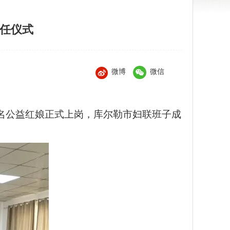
聘任仪式
微博
微信
0名公益红娘正式上岗，库尔勒市妇联班子成