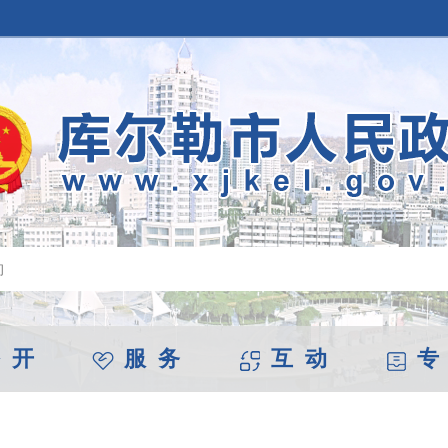
 开
服 务
互 动
专