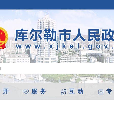
 开
服 务
互 动
专