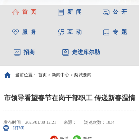
首 页
新 闻
公 开
服 务
互 动
专 题
招商
走进库尔勒
当前位置：
首页
>
新闻中心
>
梨城要闻
市领导看望春节在岗干部职工 传递新春温情
发布时间：2025/01/30 12:21
来源：
浏览次数：
1034
[打印]
微博
微信