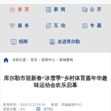
首 页
新 闻
公 开
服 务
互 动
专 题
招商
走进库尔勒
当前位置：
首页
>
新闻中心
>
梨城要闻
库尔勒市迎新春“冰雪季”乡村体育嘉年华趣
味运动会欢乐启幕
发布时间：2024/12/23 10:34
来源：市融媒体中心
浏览次数：
432
[打印]