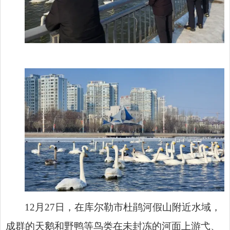
12月27日，在库尔勒市杜鹃河假山附近水域，
成群的天鹅和野鸭等鸟类在未封冻的河面上游弋、