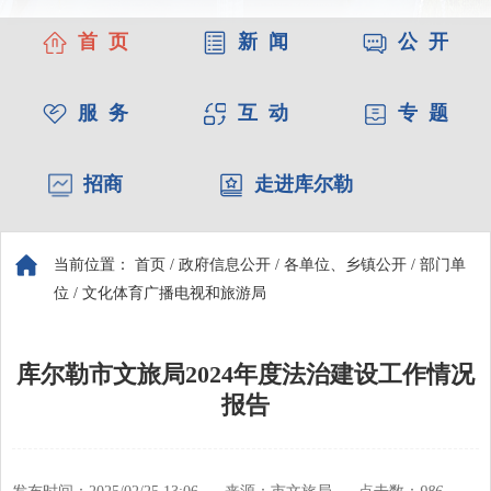
首 页
新 闻
公 开
服 务
互 动
专 题
招商
走进库尔勒
当前位置：
首页
/
政府信息公开
/
各单位、乡镇公开
/
部门单
位
/
文化体育广播电视和旅游局
库尔勒市文旅局2024年度法治建设工作情况
报告