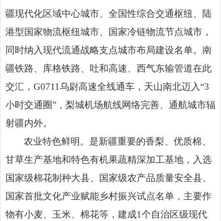
疆现代化区域中心城市、全国性综合交通枢纽、陆
港型国家物流枢纽城市、国家冷链物流节点城市，
同时纳入现代流通战略支点城市布局建设名单。南
疆铁路、库格铁路、吐和高速、西气东输管道在此
交汇，
G0711
乌尉高速全线通车，天山南北迈入
“
3
小时交通圈
”，
梨城机场航线网络完善
、通航城市辐
射疆内外
。
农业特色鲜明。
是新疆重要的香梨、优质棉、
甘草生产基地和特色有机果蔬精深加工基地，入选
国家级棉花制种大县、国家级农产品质量安全县、
国家首批文化产业赋能乡村振兴试点名单
，
主要作
物有小麦、玉米、棉花等，建成
1
个
自治区级现代