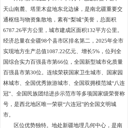
天山南麓、塔里木盆地东北边缘，
是南北疆重要交
通枢纽与物资集散地，素有
“梨城”美誉，
总面积
6787.26
平方公里，城市建成区面积
13
2
平方公里
。
经济总量在全疆
9
8
个县市区排名第二，
2025
年全市
实现地方生产总值
1087.22
亿元、增长
5%
，位列全
国综合实力百强县市第
66
位，全国新型城市化质量
百强县市第
30
位。
连续荣获国家卫生城市、国家园
林城市、
全
国优秀旅游城市、全国双拥模范城
“八连
冠”、全国民族团结进步示范市
等多项国家级荣誉称
号，是西北地区唯
一荣获
“六连冠”的全国文
明城
市。
区位优势独特。
地处新疆地理几何中心，是南