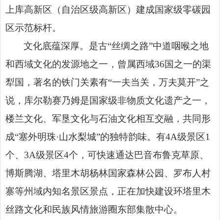
上库高新区
（自治区级高新区）
建成国家级零碳园
区示范标杆。
文化底蕴深厚。
是古
“丝绸之路”中道咽喉之地
和西域文化的发源地之一，曾属西域
36
国之一的渠
犁国，著名的铁门关素有“
一夫当关，万夫莫开
”之
说，库尔勒赛乃姆是国家级非物质文化遗产之一，
楼兰文化、军垦文化与石油文化相互交融，共同形
成“塞外明珠·山水梨城”的独特韵味。有
4A
级景区
1
个、
3A
级景区
4
个，可快速通达巴音布鲁克草原、
博斯腾湖、塔里木胡杨林国家森林公园、罗布人村
寨等州域内知名景区景点，正在加快建设环塔里木
丝路文化和民族风情旅游圈东部集散中心。