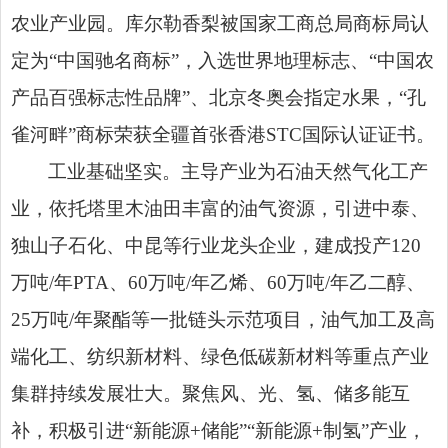
农业产业园。库尔勒
香梨被国家工商总局商标局认
定为
“中国驰名商标”，入选世界地理标志、“中国农
产品百强标志性品牌”、北京冬奥会指定水果，“孔
雀河畔”商标荣获全疆首张香港
STC
国际认证证书。
工业基础坚实。
主导产业为石油天然气化工产
业，依托塔里木油田丰富的油气资源，引进中泰、
独山子石化、中昆等行业龙头企业，建成投产
120
万吨
/
年
PTA
、
60
万吨
/
年乙烯、
60
万吨
/
年乙二醇、
25
万吨
/
年聚酯
等一批链头示范项目，油气加工及高
端化工、纺织新材料、绿色低碳新材料等重点产业
集群持续发展壮大。
聚焦风、光、氢、储多能互
补，积极引进
“新能源
+
储能”“新能源
+
制氢”产业，