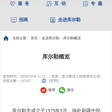
服 务
互 动
专 题
招商
走进库尔勒
当前位置：
首页
>
走进库尔勒
>
库尔勒概况
库尔勒概览
发布时间：2026/03/04 11:12
来源：库尔勒市人民政府办公室
浏览次数：
143547
[打印]
微博
微信
库尔勒市成立
于
1979
年
9
月，
地处新疆中部、