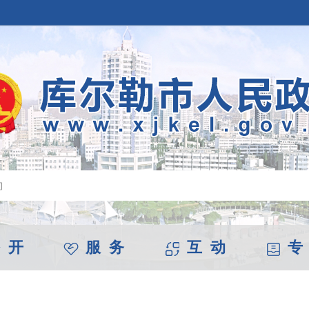
 开
服 务
互 动
专